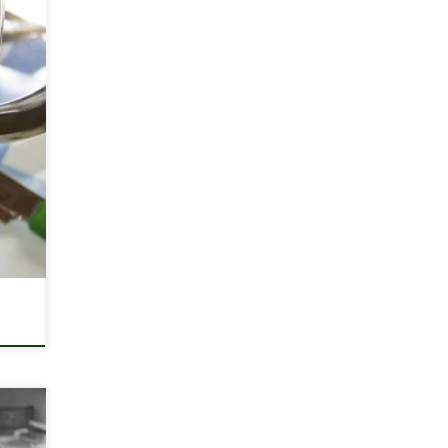
ütve.