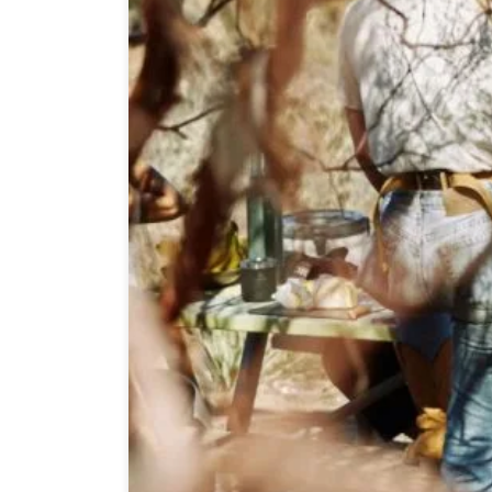
Amikor a termoszról beszélünk, legtöbbször az ol
olyan hőszigetelt edény, amely hosszú ideig képe
italokról. De vajon létezik-e hasonló megoldás le