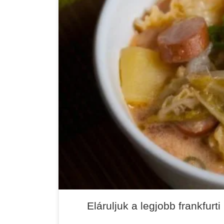
Nagyanyáink számára az egészséges étkezés alap
csodákra képes. Ez magyarázza azt is, hogy haz
különböző levesek, amely akár egy teljes értékű é
Eláruljuk a legjobb frankfurti 