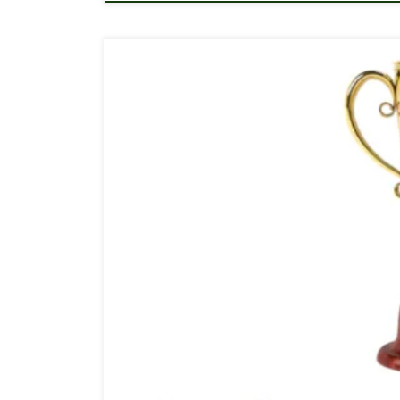
A Google minden év decemberben kiadja, hogy mik
mozifilmre vagy receptre kerestek a legtöbbet az e
recept. 2017-ben még csak a második volt a csirke