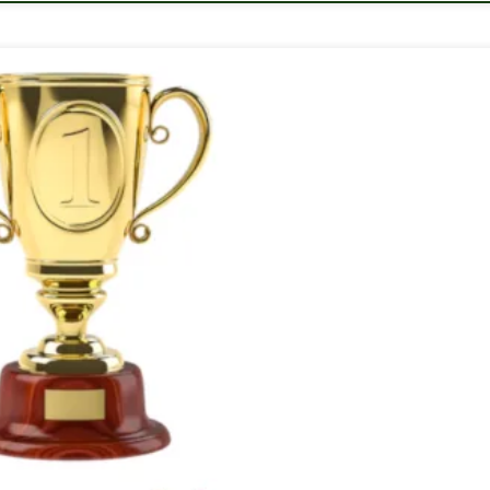
 voltak az adott év legkeresettebb szavai, melyik tévé műsorra,
lmúlt év során. 2018-ban a "frankfurti leves recept" lett a legkeresett
mell recept után, de 2018-ban a frankfurti leves lett […]