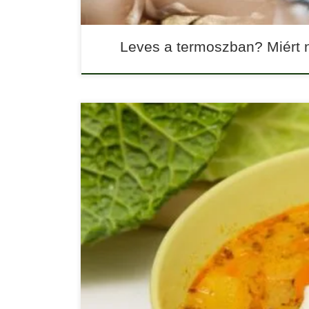
Leves a termoszban? Miért 
Egy jó fazék fontos szerepet játszik a frankfurti
nehéz elképzelni egy ilyen ízletes fogás megalkot
leves elkészítése egyszerű, de néhány alapvető
fazék, […]