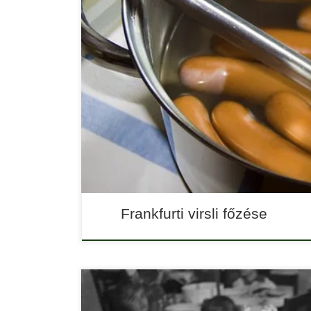
A frankfurti virslit nem csak frankfurti leves ké
Ha gyors reggelire vagy vacsorára vágysz, egy pár 
elképzelhetetlen főtt virsli nélkül. Hogyan kell a vir
Frankfurti virsli főzése