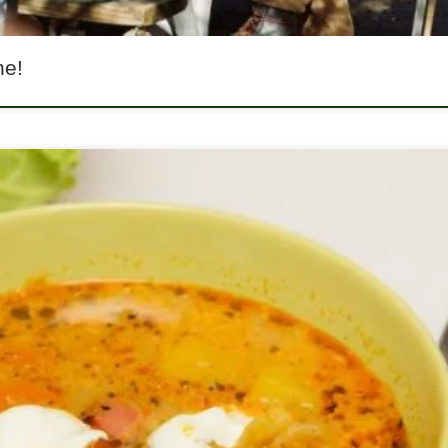
ne!
 leves elkészítésében, hiszen megfelelő méretű és anyagú edény nélkül
ását. Mire van szükséged a frankfurti leves elkészítéséhez? A frankfurti
 eszközre mindenképpen szükség van. Az első és legfontosabb a megfe