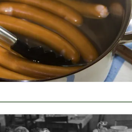
szítéséhez lehet használni, hanem önmagában is finom, főzve vagy akár s
virsli mindig jól jön, és természetesen a szilveszteri party is
slit megfőzni, mire kell figyelni a virsli […]