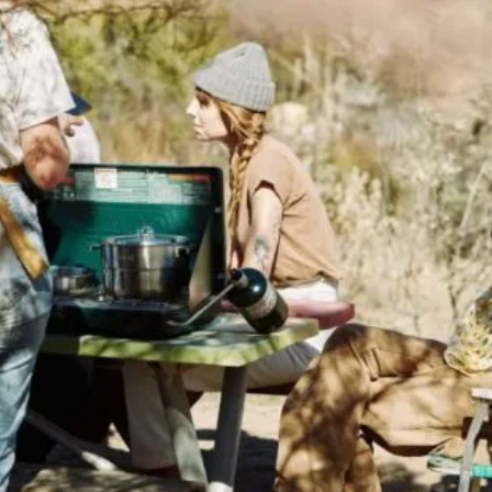
yan forró italok, mint a tea vagy kávé tárolására gondolunk. A termosz
s megtartani az italok hőmérsékletét, legyen szó hideg vagy meleg
vesek és egyéb ételek számára? A válasz: igen! Létezik kifejezetten […]