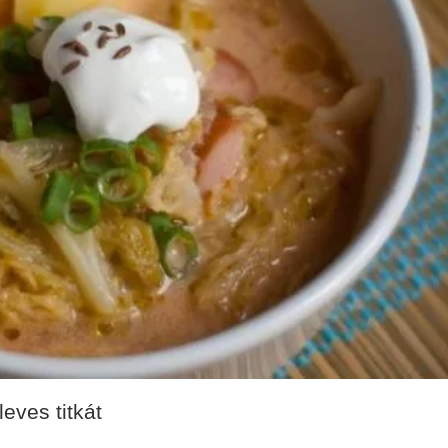
vető része volt a leves, amely nemcsak tápláló, de betegség esetén i
ánkban a mai napig a mindennapi étkezés alapvető részét képezik a
tkezést is kitesz. Különösen akkor, ha az tele […]
leves titkát