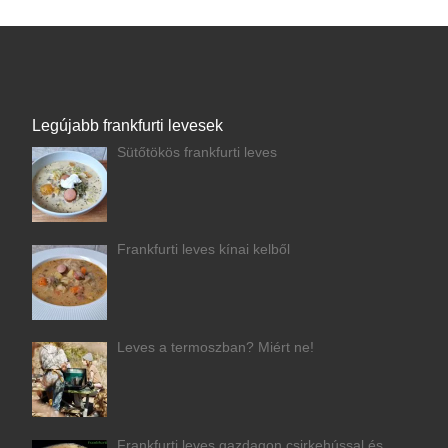
Legújabb frankfurti levesek
Sütőtökös frankfurti leves
Frankfurti leves kínai kelből
Leves a termoszban? Miért ne!
Frankfurti leves gazdagon csirkehússal és