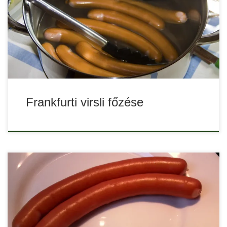
akár sütve. Ha gyors reggelire vagy vacsorára vágysz, egy
pár virsli mindig jól jön, és természetesen a szilveszteri
party is elképzelhetetlen főtt virsli nélkül. Hogyan kell a virslit
megfőzni, mire kell figyelni a virsli […]
Frankfurti virsli főzése
A frankfurti virsli a frankfurti leves egyik fontos kelléke, és
gyakran felmerül a kérdés, hogy vajon a frankfurti virsli bőre