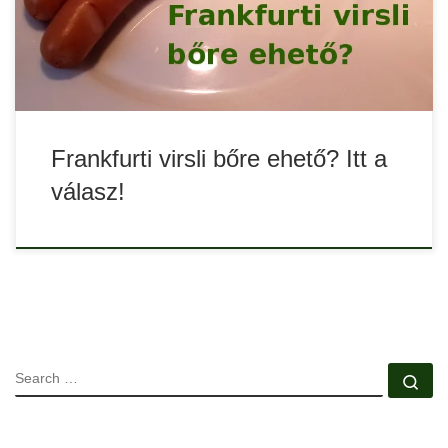
ehető-e? Itt a válasz!
Frankfurti virsli bőre ehető? Itt a
válasz!
SEARCH
Se