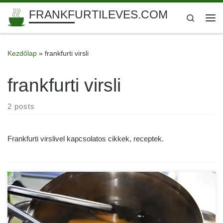
FRANKFURTILEVES.COM
Skip to content
Search
Me
Kezdőlap
»
frankfurti virsli
frankfurti virsli
2 posts
Frankfurti virslivel kapcsolatos cikkek, receptek.
A frankfurti virslit nem csak frankfurti leves készítéséhez
lehet használni, hanem önmagában is finom, főzve vagy