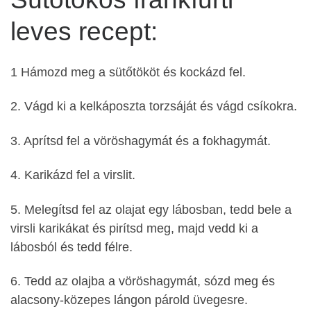
leves recept:
1 Hámozd meg a sütőtököt és kockázd fel.
2. Vágd ki a kelkáposzta torzsáját és vágd csíkokra.
3. Aprítsd fel a vöröshagymát és a fokhagymát.
4. Karikázd fel a virslit.
5. Melegítsd fel az olajat egy lábosban, tedd bele a
virsli karikákat és pirítsd meg, majd vedd ki a
lábosból és tedd félre.
6. Tedd az olajba a vöröshagymát, sózd meg és
alacsony-közepes lángon párold üvegesre.