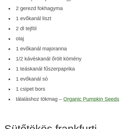
2 gerezd fokhagyma
1 evőkanál liszt
2 dl tejföl
olaj
1 evőkanál majoranna
1/2 kávéskanál őrölt kömény
1 teáskanál fűszerpaprika
1 evőkanál só
1 csipet bors
tálaláshoz tökmag –
Organic Pumpkin Seeds
Sütőtökös frankfurti