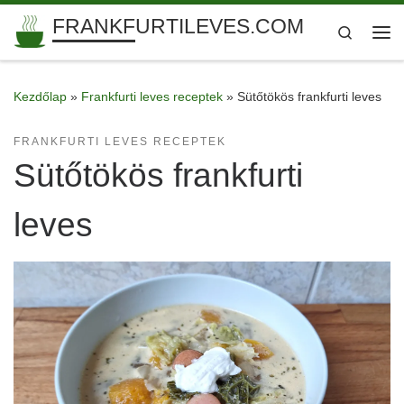
FRANKFURTILEVES.COM
Skip to content
Search
Me
Kezdőlap
»
Frankfurti leves receptek
»
Sütőtökös frankfurti leves
FRANKFURTI LEVES RECEPTEK
Sütőtökös frankfurti
leves