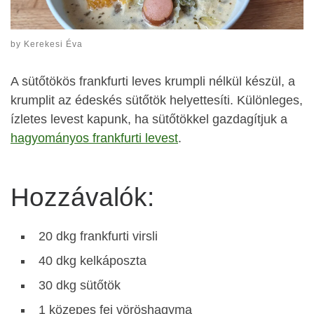
by
Kerekesi Éva
A sütőtökös frankfurti leves krumpli nélkül készül, a
krumplit az édeskés sütőtök helyettesíti. Különleges,
ízletes levest kapunk, ha sütőtökkel gazdagítjuk a
hagyományos frankfurti levest
.
Hozzávalók:
20 dkg frankfurti virsli
40 dkg kelkáposzta
30 dkg sütőtök
1 közepes fej vöröshagyma