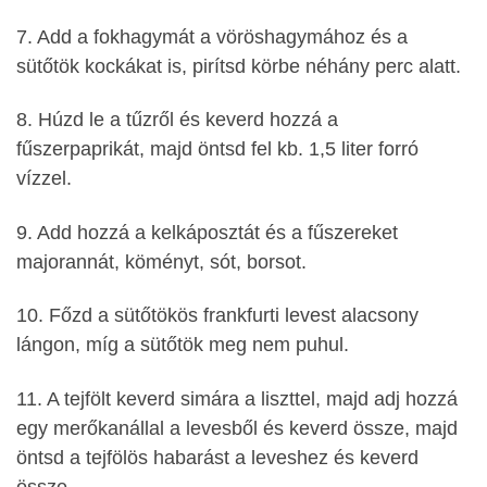
7. Add a fokhagymát a vöröshagymához és a
sütőtök kockákat is, pirítsd körbe néhány perc alatt.
8. Húzd le a tűzről és keverd hozzá a
fűszerpaprikát, majd öntsd fel kb. 1,5 liter forró
vízzel.
9. Add hozzá a kelkáposztát és a fűszereket
majorannát, köményt, sót, borsot.
10. Főzd a sütőtökös frankfurti levest alacsony
lángon, míg a sütőtök meg nem puhul.
11. A tejfölt keverd simára a liszttel, majd adj hozzá
egy merőkanállal a levesből és keverd össze, majd
öntsd a tejfölös habarást a leveshez és keverd
össze.